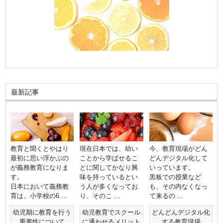
最新記事
教育と聞くとやはり
現在日本では、幼い
今、教育現場がどん
最初に思い浮かぶの
ことから学ばせるこ
どんデジタル化して
が義務教育になりま
とに関してかなり興
いっています。
す。
味を持っているとい
黒板での授業など
日本において義務教
う人が多くなってお
も、その内なくなっ
育は、小学校の6 …
り、そのこ …
て来るの …
幼児期に教育を行う
幼児教育でスクール
どんどんデジタル化
重要性について
に通わせるメリット
する教育現場