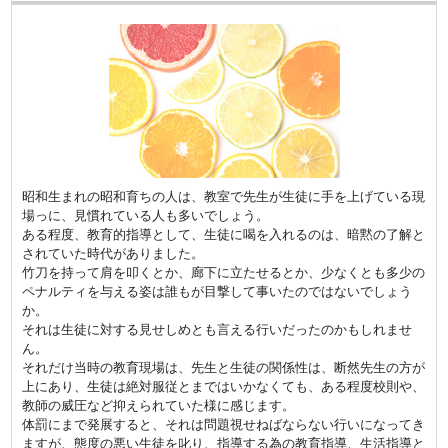
昭和生まれの昭和育ちの人は、教室で先生が生徒に手を上げている現
場っに、見慣れている人も多いでしょう。
ある程度、教育的指導として、生徒に喝を入れるのは、暗黙の了解と
されていた時代がありました。
竹刀を持って肩を叩くとか、廊下に立たせるとか、少なくとも多少の
ペナルティを与える姿は誰もが目撃して事いたのではないでしょう
か。
それは生徒に対する見せしめとも言える行いだったのかもしれませ
ん。
それだけ当時の教育現場は、先生と生徒の関係性は、断然先生の方が
上にあり、生徒は絶対服従とまではいかなくても、ある程度校則や、
教師の威圧など抑えられていた様に感じます。
体罰にまで発展すると、それは問題視せねばならない行いになってき
ますが、態度の悪い生徒を叱り、指導する為の教育指導、生活指導と